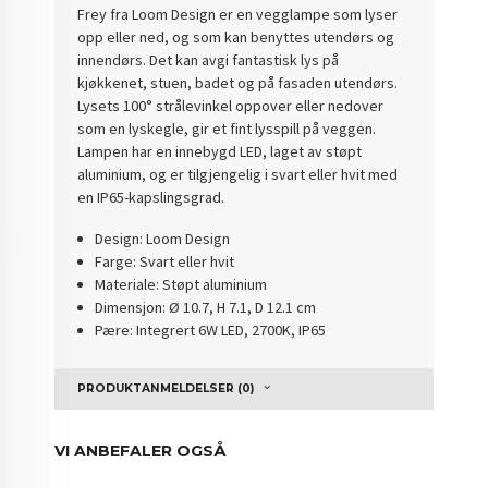
Frey fra Loom Design er en vegglampe som lyser
opp eller ned, og som kan benyttes utendørs og
innendørs. Det kan avgi fantastisk lys på
kjøkkenet, stuen, badet og på fasaden utendørs.
Lysets 100° strålevinkel oppover eller nedover
som en lyskegle, gir et fint lysspill på veggen.
Lampen har en innebygd LED, laget av støpt
aluminium, og er tilgjengelig i svart eller hvit med
en IP65-kapslingsgrad.
Design: Loom Design
Farge: Svart eller hvit
Materiale: Støpt aluminium
Dimensjon: Ø 10.7, H 7.1, D 12.1 cm
Pære: Integrert 6W LED, 2700K, IP65
PRODUKTANMELDELSER (0)
VI ANBEFALER OGSÅ