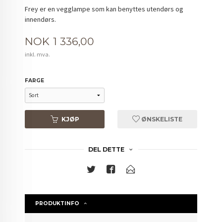
Frey er en vegglampe som kan benyttes utendørs og
innendørs.
Pris
NOK
1 336,00
inkl. mva.
FARGE
KJØP
ØNSKELISTE
DEL DETTE
PRODUKTINFO