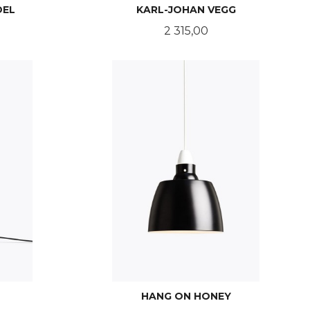
DEL
KARL-JOHAN VEGG
Pris
2 315,00
LES MER
HANG ON HONEY