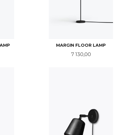
LAMP
MARGIN FLOOR LAMP
Pris
7 130,00
KJØP