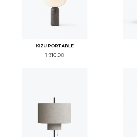
KIZU PORTABLE
Pris
1 910,00
LES MER