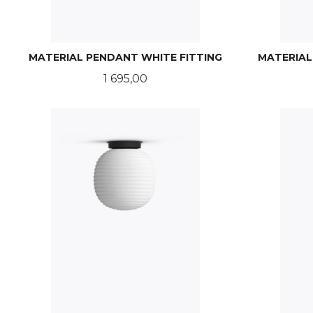
MATERIAL PENDANT WHITE FITTING
MATERIAL
Pris
1 695,00
LES MER