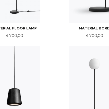
ERIAL FLOOR LAMP
MATERIAL BOR
Pris
Pris
4 700,00
4 700,00
LES MER
LES MER