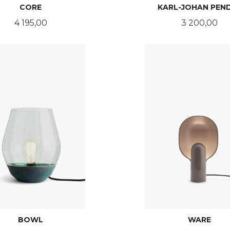
CORE
KARL-JOHAN PEN
Pris
Pris
4 195,00
3 200,00
LES MER
LES MER
BOWL
WARE