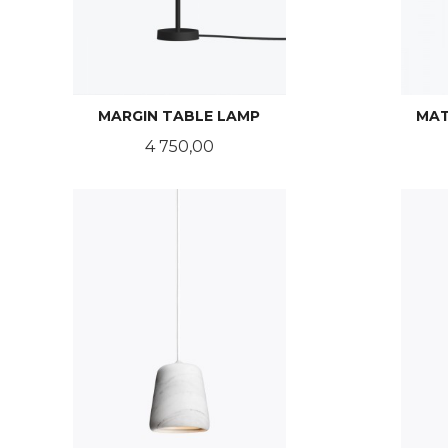
MARGIN TABLE LAMP
MAT
Pris
4 750,00
KJØP