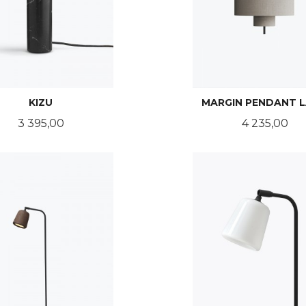
KIZU
MARGIN PENDANT 
Pris
Pris
3 395,00
4 235,00
LES MER
LES MER