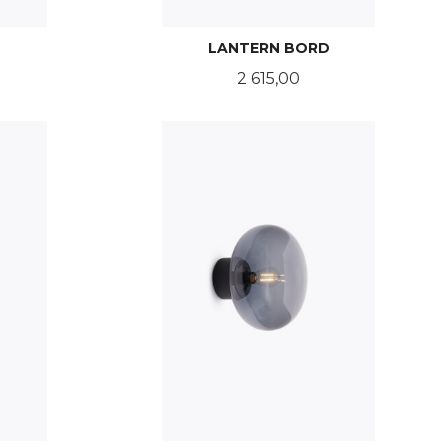
LANTERN BORD
Pris
2 615,00
LES MER