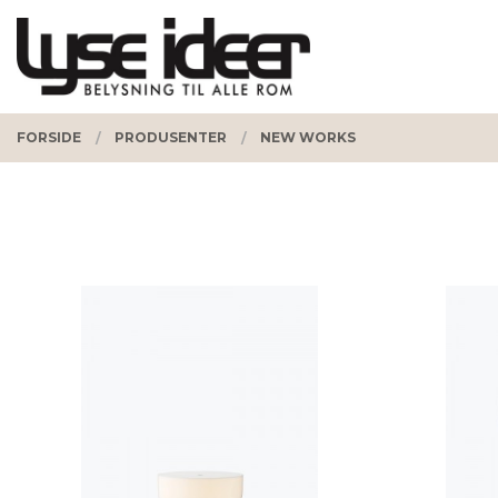
Gå
Lukk
PRODUKTER
til
innholdet
FORSIDE
PRODUSENTER
NEW WORKS