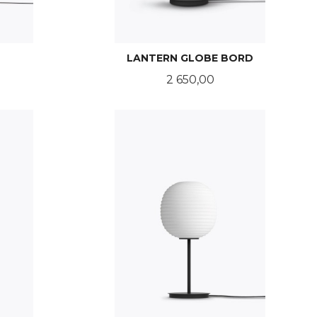
LANTERN GLOBE BORD
Pris
2 650,00
LES MER