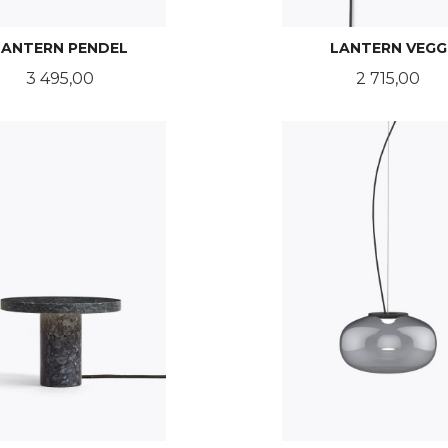
LANTERN PENDEL
LANTERN VEGG
Pris
Pris
3 495,00
2 715,00
LES MER
KJØP