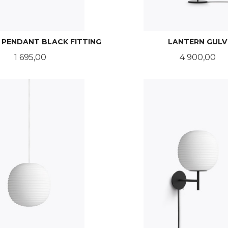
 PENDANT BLACK FITTING
LANTERN GULV
Pris
Pris
1 695,00
4 900,00
LES MER
KJØP