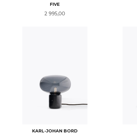
FIVE
Pris
2 995,00
LES MER
KARL-JOHAN BORD