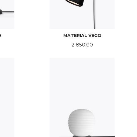
D
MATERIAL VEGG
Pris
2 850,00
LES MER