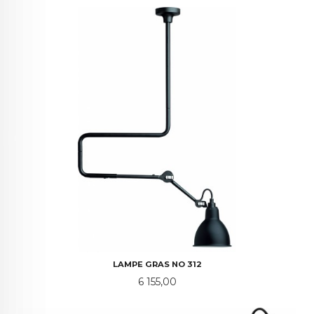
LAMPE GRAS NO 312
Pris
6 155,00