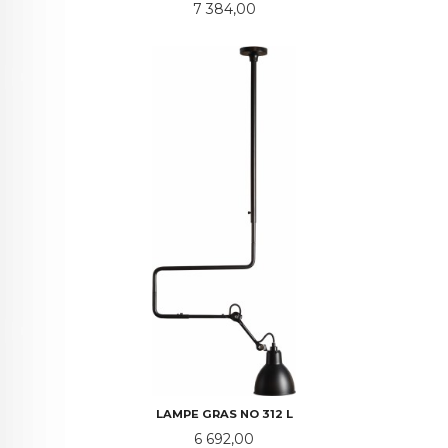
Pris
7 384,00
LAMPE GRAS NO 312 L
Pris
6 692,00