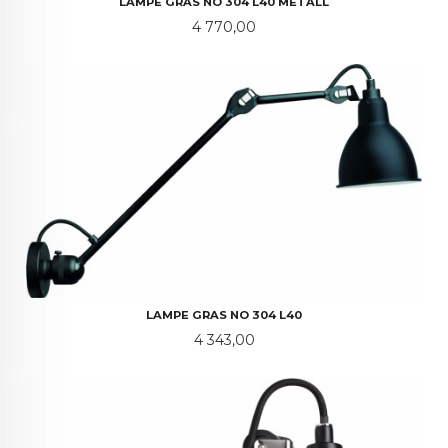
LAMPE GRAS NO 304 L40 METALL
Pris
4 770,00
LAMPE GRAS NO 304 L40
Pris
4 343,00