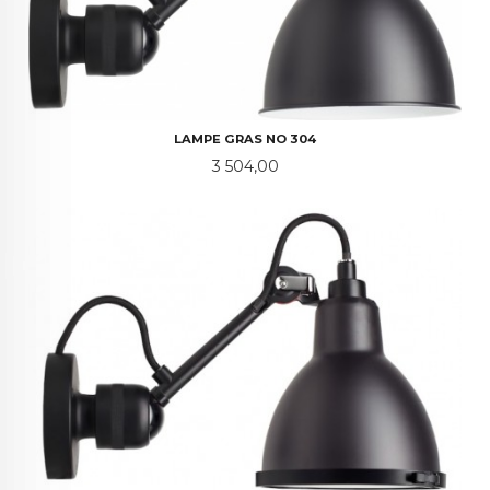
LAMPE GRAS NO 304
Pris
3 504,00