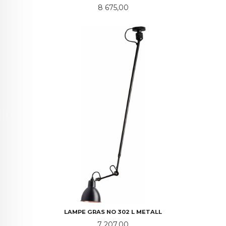
Pris
8 675,00
LAMPE GRAS NO 302 L METALL
Pris
7 207,00