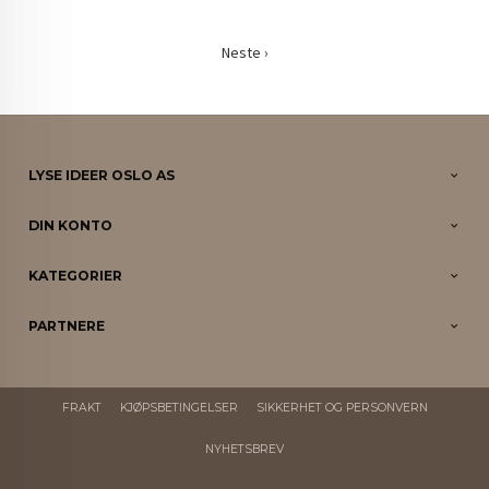
Neste ›
LYSE IDEER OSLO AS
DIN KONTO
KATEGORIER
PARTNERE
FRAKT
KJØPSBETINGELSER
SIKKERHET OG PERSONVERN
NYHETSBREV