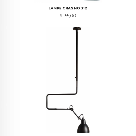
LAMPE GRAS NO 312
Pris
6 155,00