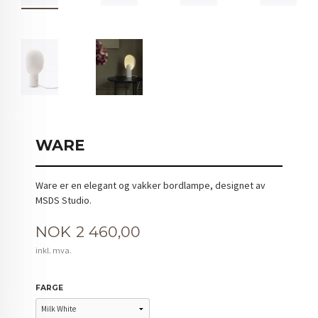
WARE
Ware er en elegant og vakker bordlampe, designet av
MSDS Studio.
Pris
NOK
2 460,00
inkl. mva.
FARGE