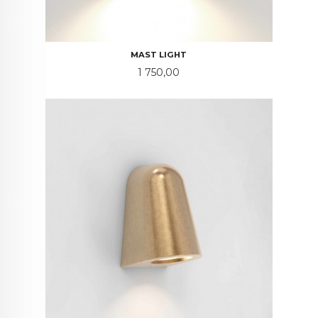
MAST LIGHT
Pris
1 750,00