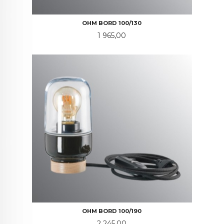
OHM BORD 100/130
Pris
1 965,00
OHM BORD 100/190
Pris
2 245,00