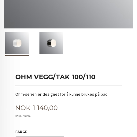
OHM VEGG/TAK 100/110
Ohm-serien er designet for å kunne brukes på bad.
Pris
NOK
1 140,00
inkl. mva.
FARGE