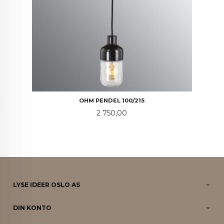
OHM PENDEL 100/215
Pris
2 750,00
LYSE IDEER OSLO AS
DIN KONTO