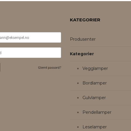
KATEGORIER
Produsenter
Kategorier
Glemt passord?
Vegglamper
Bordlamper
Gulvlamper
Pendellamper
Leselamper