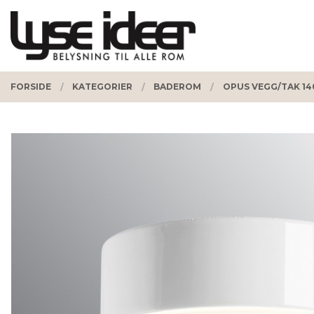
Gå
Lukk
PRODUKTER
til
innholdet
FORSIDE
KATEGORIER
BADEROM
OPUS VEGG/TAK 14