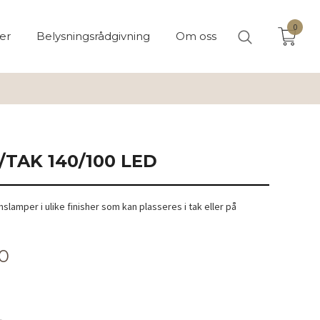
0
er
Belysningsrådgivning
Om oss
TAK 140/100 LED
lamper i ulike finisher som kan plasseres i tak eller på
00