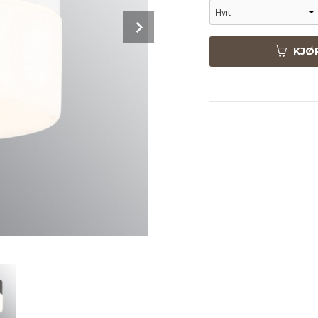
Next
KJØ