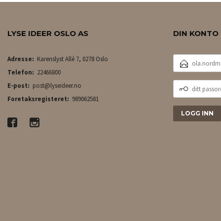
LYSE IDEER OSLO AS
DIN KONTO
E-
Adresse:
Karenslyst Allé 7, 0278 Oslo
POSTADRESSE
Telefon:
22466800
DITT
E-post:
post@lyseideer.no
PASSORD
Foretaksregisteret:
989062581