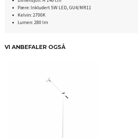
Dimensjon: H 140 cm
Pære: Inkludert 5W LED, GU4/MR11
Kelvin: 2700K
Lumen: 280 lm
VI ANBEFALER OGSÅ