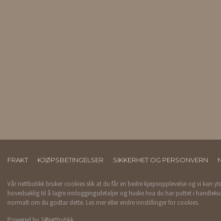
FRAKT
KJØPSBETINGELSER
SIKKERHET OG PERSONVERN
Vår nettbutikk bruker cookies slik at du får en bedre kjøpsopplevelse og vi kan yt
hovedsaklig til å lagre innloggingsdetaljer og huske hva du har puttet i handleku
normalt om du godtar dette.
Les mer
eller
endre innstillinger for cookies.
Powered by
24Nettbutikk