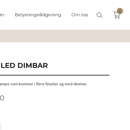
0
er
Belysningsrådgivning
Om oss
 LED DIMBAR
elampe som kommer i flere finisher og med dimmer.
00