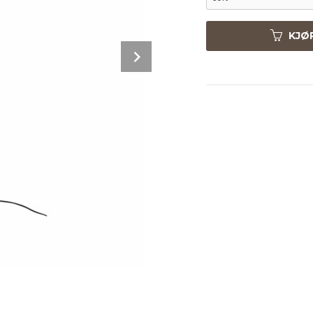
KJØ
Next
Hvit