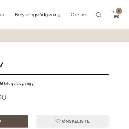
0
er
Belysningsrådgivning
Om oss
V
til tak, gulv og vegg.
00
P
ØNSKELISTE