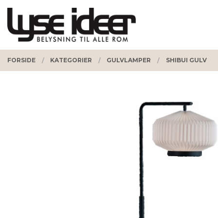
Gå
Lukk
PRODUKTER
til
innholdet
FORSIDE
KATEGORIER
GULVLAMPER
SHIBUI GULV