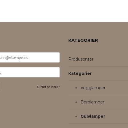
KJØP
KATEGORIER
Produsenter
Kategorier
Glemt passord?
Vegglamper
Bordlamper
Gulvlamper