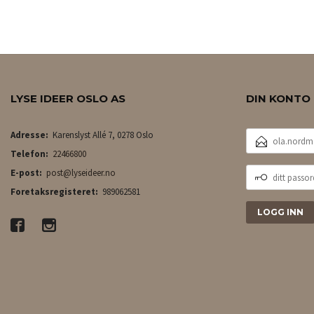
LES MER
LYSE IDEER OSLO AS
DIN KONTO
E-
Adresse:
Karenslyst Allé 7, 0278 Oslo
POSTADRESSE
Telefon:
22466800
DITT
E-post:
post@lyseideer.no
PASSORD
Foretaksregisteret:
989062581