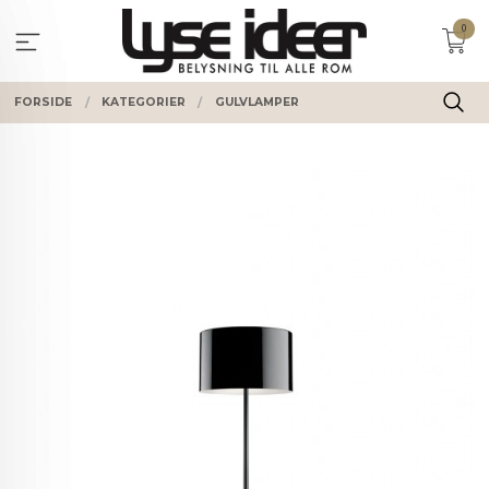
Gå
0
til
innholdet
FORSIDE
KATEGORIER
GULVLAMPER