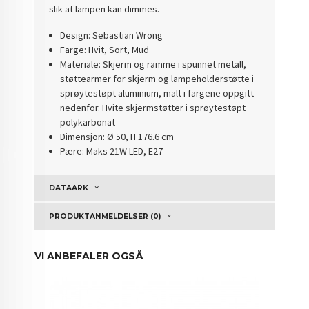
slik at lampen kan dimmes.
Design: Sebastian Wrong
Farge: Hvit, Sort, Mud
Materiale: Skjerm og ramme i spunnet metall,
støttearmer for skjerm og lampeholderstøtte i
sprøytestøpt aluminium, malt i fargene oppgitt
nedenfor. Hvite
skjermstøtter i sprøytestøpt
polykarbonat
Dimensjon: Ø 50, H 176.6 cm
Pære: Maks 21W LED, E27
DATAARK
PRODUKTANMELDELSER (0)
VI ANBEFALER OGSÅ