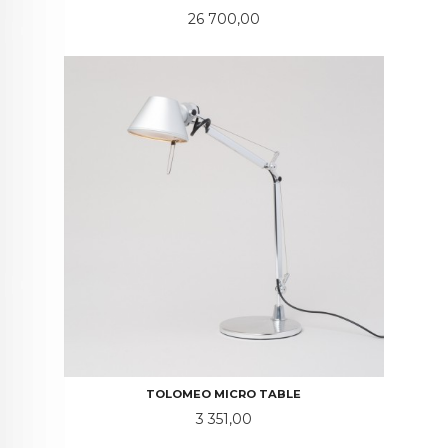
Pris
26 700,00
TOLOMEO MICRO TABLE
Pris
3 351,00