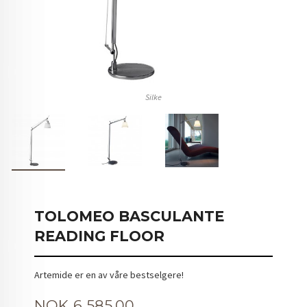
Silke
TOLOMEO BASCULANTE
READING FLOOR
Artemide er en av våre bestselgere!
Pris
NOK
6 585,00