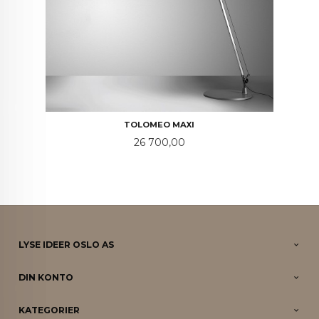
TOLOMEO MAXI
Pris
26 700,00
LYSE IDEER OSLO AS
DIN KONTO
KATEGORIER