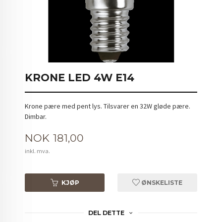
KRONE LED 4W E14
Krone pære med pent lys. Tilsvarer en 32W gløde pære.
Dimbar.
Pris
NOK
181,00
inkl. mva.
KJØP
ØNSKELISTE
DEL DETTE