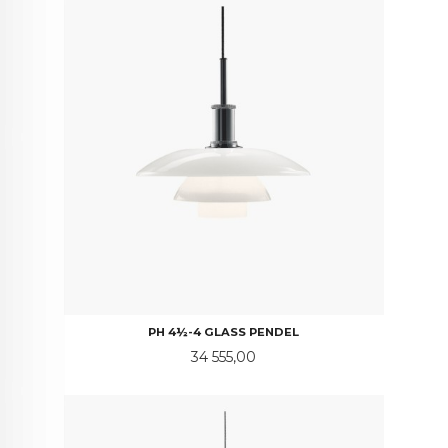
PH 4½-4 GLASS PENDEL
Pris
34 555,00