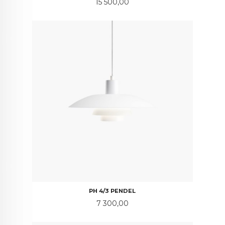
Pris
15 500,00
PH 4/3 PENDEL
Pris
7 300,00