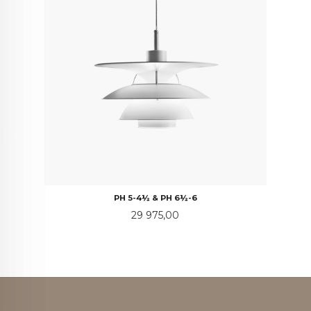
PH 5-4½ & PH 6½-6
Pris
29 975,00