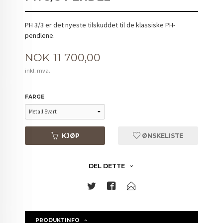
PH 3/3 er det nyeste tilskuddet til de klassiske PH-
pendlene.
Pris
NOK
11 700,00
inkl. mva.
FARGE
KJØP
ØNSKELISTE
DEL DETTE
PRODUKTINFO