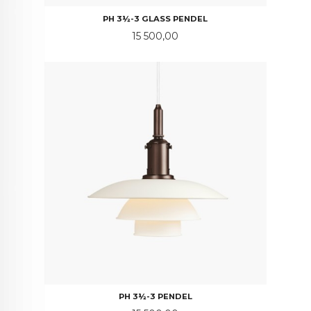
PH 3½-3 GLASS PENDEL
Pris
15 500,00
PH 3½-3 PENDEL