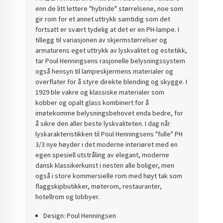
enn de litt lettere "hybride" størrelsene, noe som
gir rom for et annet uttrykk samtidig som det
fortsatt er svært tydelig at det er en PH-lampe. I
tillegg til variasjonen av skjermstørrelser og
armaturens eget uttrykk av lyskvalitet og estetikk,
tar Poul Henningsens rasjonelle belysningssystem
også hensyn til lampeskjermens materialer og
overflater for å styre direkte blending og skygge. I
1929 ble vakre og klassiske materialer som
kobber og opalt glass kombinert for å
imøtekomme belysningsbehovet enda bedre, for
å sikre den aller beste lyskvaliteten. I dag når
lyskarakteristikken til Poul Henningsens "fulle" PH
3/3 nye høyder i det moderne interiøret med en
egen spesiell utstråling av elegant, moderne
dansk klassikerkunst i nesten alle boliger, men
også i store kommersielle rom med høyt tak som
flaggskipbutikker, møterom, restauranter,
hotellrom og lobbyer.
Design: Poul Henningsen