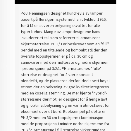
Poul Henningsen designet hundrevis av lamper
basert på flerskjermsystemet han utviklet i 1926,
for å få en suveren belysningskvalitet for alle
typer behov. Mange av lampedesignene hans
inkluderer et tall som refererer til armaturens
skjermstørrelse. PH 3/3 er beskrevet som en "full"
pendel med en tiltalende og kompakt stil der den
øverste toppskjermen er på ca. 30 cm og
samsvarer med den midterste og nedre skjermen
i proporsjoner på 3:2:1. PH-armaturenes "fulle"
størrelse er designet for å være spesielt
blendefri, og de plasseres derfor ideelt sett høyt i
et rom der en belysning av god kvalitet integreres
med en koselig stemning. De mer kjente "hybrid"-
størrelsene derimot, er designet for å henge lavt
og gi optimal belysning og en varm atmosfære, for
eksempel over et bord. Et eksempel på dette er
PH 3/2 med en 30 cm toppskjerm i kombinasjon
med de proporsjonalt mindre nedre skjermene fra
PH 2/2. Armaturene i full størrelse virker rundere