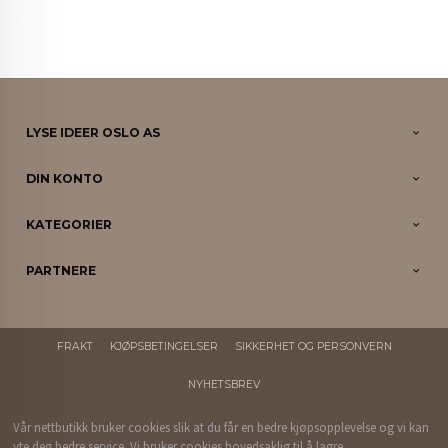
LYSE IDEER OSLO AS
DIN KONTO
KATEGORIER
PARTNERE
FRAKT
KJØPSBETINGELSER
SIKKERHET OG PERSONVERN
NYHETSBREV
Vår nettbutikk bruker cookies slik at du får en bedre kjøpsopplevelse og vi kan
yte deg bedre service. Vi bruker cookies hovedsaklig til å lagre