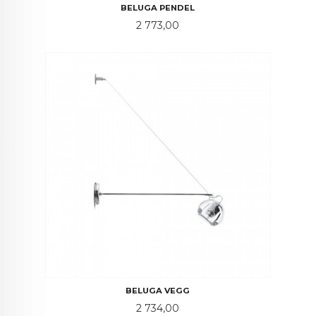
BELUGA PENDEL
Pris
2 773,00
BELUGA VEGG
Pris
2 734,00