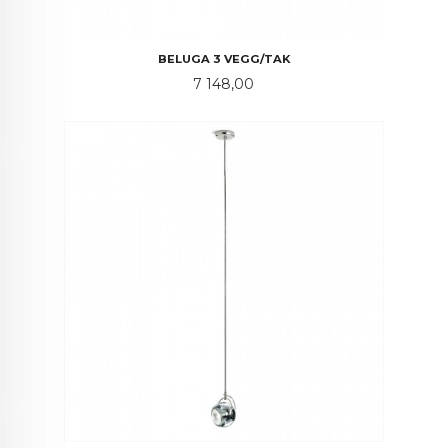
BELUGA 3 VEGG/TAK
Pris
7 148,00