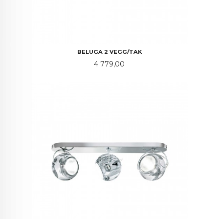
BELUGA 2 VEGG/TAK
Pris
4 779,00