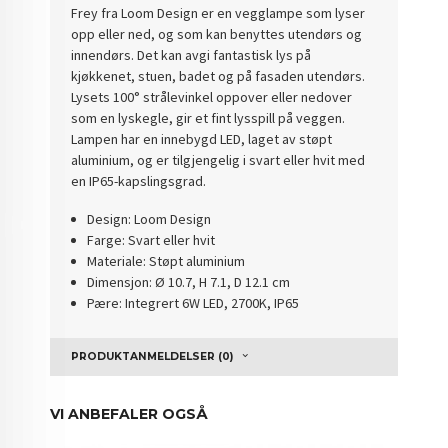
Frey fra Loom Design er en vegglampe som lyser
opp eller ned, og som kan benyttes utendørs og
innendørs. Det kan avgi fantastisk lys på
kjøkkenet, stuen, badet og på fasaden utendørs.
Lysets 100° strålevinkel oppover eller nedover
som en lyskegle, gir et fint lysspill på veggen.
Lampen har en innebygd LED, laget av støpt
aluminium, og er tilgjengelig i svart eller hvit med
en IP65-kapslingsgrad.
Design: Loom Design
Farge: Svart eller hvit
Materiale: Støpt aluminium
Dimensjon: Ø 10.7, H 7.1, D 12.1 cm
Pære: Integrert 6W LED, 2700K, IP65
PRODUKTANMELDELSER (0)
VI ANBEFALER OGSÅ