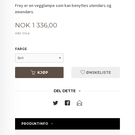
Frey er en vegglampe som kan benyttes utendørs og
innendørs.
Pris
NOK
1 336,00
inkl. mva.
FARGE
KJØP
ØNSKELISTE
DEL DETTE
PRODUKTINFO