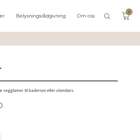
0
er
Belysningsrådgivning
Om oss
T
rie vegglamer til baderom eller utendørs.
0