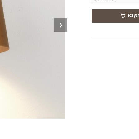
KJØ
Next
Textured Grey