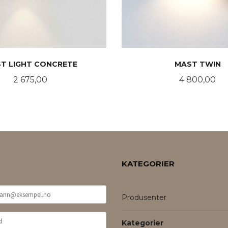
T LIGHT CONCRETE
MAST TWIN
Pris
Pris
2 675,00
4 800,00
KJØP
KJØP
KATEGORIER
Produsenter
Kategorier