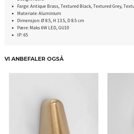
Farge: Antique Brass, Textured Black, Textured Grey, Text
Materiale: Aluminium
Dimensjon: Ø 8.5, H 13.5, D 8.5 cm
Pære: Maks 6W LED, GU10
IP: 65
VI ANBEFALER OGSÅ