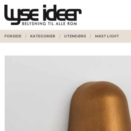
Gå
Lukk
PRODUKTER
til
innholdet
FORSIDE
KATEGORIER
UTENDØRS
MAST LIGHT