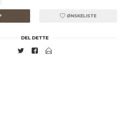
P
ØNSKELISTE
DEL DETTE
Texture