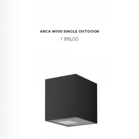
ARCA W100 SINGLE OUTDOOR
Pris
1 995,00