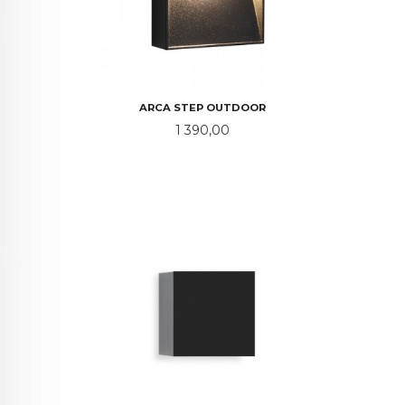
ARCA STEP OUTDOOR
Pris
1 390,00