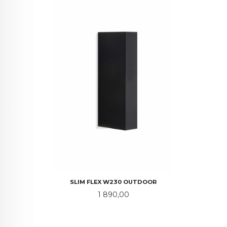
SLIM FLEX W230 OUTDOOR
Pris
1 890,00