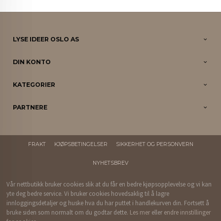
LYSE IDEER OSLO AS
DIN KONTO
KATEGORIER
PARTNERE
FRAKT
KJØPSBETINGELSER
SIKKERHET OG PERSONVERN
NYHETSBREV
Vår nettbutikk bruker cookies slik at du får en bedre kjøpsopplevelse og vi kan
yte deg bedre service. Vi bruker cookies hovedsaklig til å lagre
innloggingsdetaljer og huske hva du har puttet i handlekurven din. Fortsett å
bruke siden som normalt om du godtar dette.
Les mer
eller
endre innstillinger