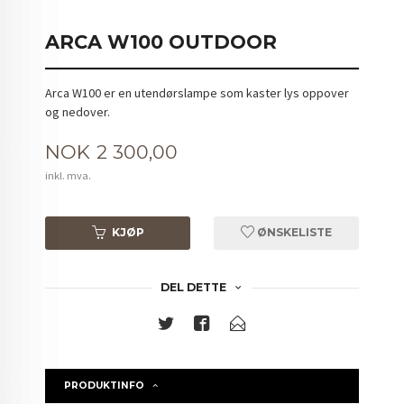
ARCA W100 OUTDOOR
Arca W100 er en utendørslampe som kaster lys oppover
og nedover.
Pris
NOK
2 300,00
inkl. mva.
KJØP
ØNSKELISTE
DEL DETTE
PRODUKTINFO