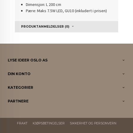
Dimensjon: L 200 cm
Pære: Maks 7.5W LED, GU10 (inkludert i prisen)
PRODUKTANMELDELSER (0)
LYSE IDEER OSLO AS
DIN KONTO
KATEGORIER
PARTNERE
FRAKT
KJØPSBETINGELSER
SIKKERHET OG PERSONVERN