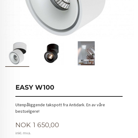
EASY W100
Utenpåliggende takspott fra Antidark. En av våre
bestselgere!
Pris
NOK
1 650,00
inkl. mva.