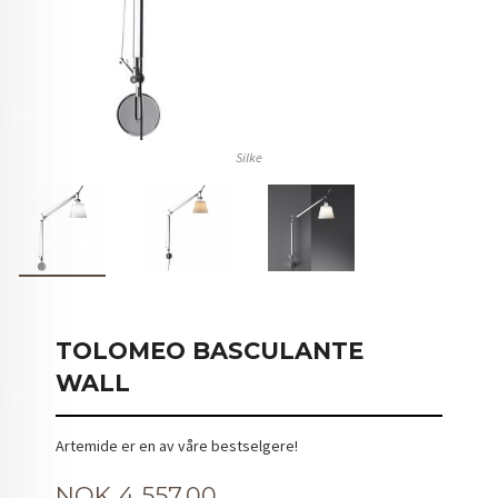
Silke
TOLOMEO BASCULANTE
WALL
Artemide er en av våre bestselgere!
Pris
NOK
4 557,00