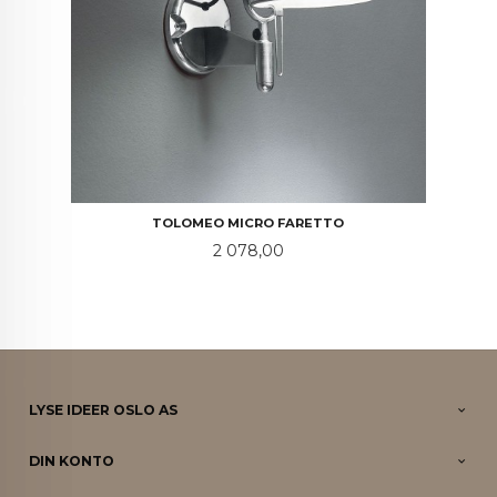
TOLOMEO MICRO FARETTO
Pris
2 078,00
LYSE IDEER OSLO AS
DIN KONTO