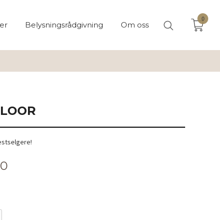
0
er
Belysningsrådgivning
Om oss
FLOOR
estselgere!
00