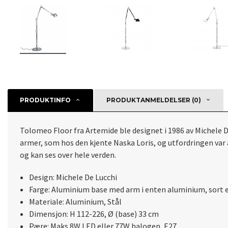
PRODUKTINFO
PRODUKTANMELDELSER (0)
Tolomeo Floor fra Artemide ble designet i 1986 av Michele D
armer, som hos den kjente Naska Loris, og utfordringen va
og kan ses over hele verden.
Design: Michele De Lucchi
Farge: Aluminium base med arm i enten aluminium, sort el
Materiale: Aluminium, Stål
Dimensjon: H 112-226, Ø (base) 33 cm
Pære: Maks 8W LED eller 77W halogen, E27