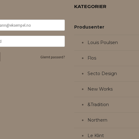
KATEGORIER
Produsenter
Louis Poulsen
Glemt passord?
Flos
Secto Design
New Works
&Tradition
Northern
Le Klint