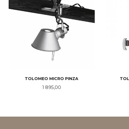
TOLOMEO MICRO PINZA
TOL
Pris
1 895,00
LES MER