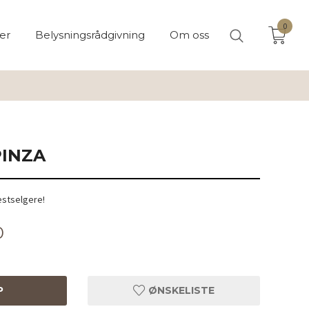
0
er
Belysningsrådgivning
Om oss
INZA
estselgere!
0
P
ØNSKELISTE