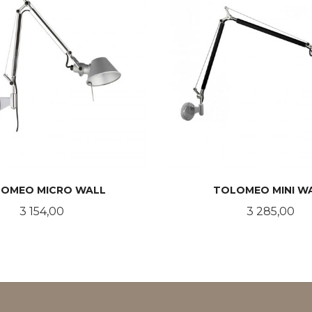
OMEO MICRO WALL
TOLOMEO MINI W
Pris
Pris
3 154,00
3 285,00
LES MER
LES MER