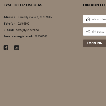
LYSE IDEER OSLO AS
DIN KONTO
E-
Adresse:
Karenslyst Allé 7, 0278 Oslo
POSTADRESSE
Telefon:
22466800
DITT
E-post:
post@lyseideer.no
PASSORD
Foretaksregisteret:
989062581