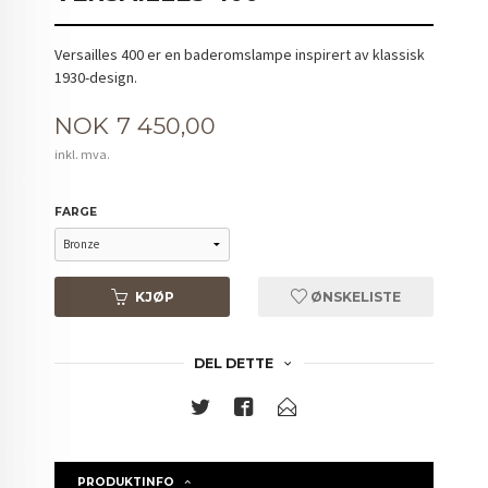
Versailles 400 er en baderomslampe inspirert av klassisk
1930-design.
Pris
NOK
7 450,00
inkl. mva.
FARGE
KJØP
ØNSKELISTE
DEL DETTE
PRODUKTINFO