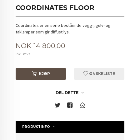
COORDINATES FLOOR
Coordinates er en serie bestående vegg-, gulv- og
taklamper som gir diffust lys.
Pris
NOK
14 800,00
inkl. mva.
KJØP
ØNSKELISTE
DEL DETTE
PRODUKTINFO