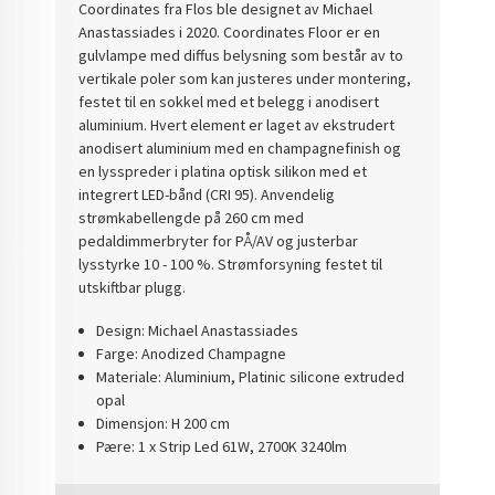
Coordinates fra Flos ble designet av Michael
Anastassiades i 2020. Coordinates Floor er en
gulvlampe med diffus belysning som består av to
vertikale poler som kan justeres under montering,
festet til en sokkel med et belegg i anodisert
aluminium.
Hvert element er laget av ekstrudert
anodisert aluminium med en champagnefinish og
en lysspreder i platina optisk silikon med et
integrert LED-bånd (CRI 95). Anvendelig
strømkabellengde på 260 cm med
pedaldimmerbryter for PÅ/AV og justerbar
lysstyrke 10 - 100 %. Strømforsyning festet til
utskiftbar plugg.
Design: Michael Anastassiades
Farge: Anodized Champagne
Materiale: Aluminium, Platinic silicone extruded
opal
Dimensjon: H 200 cm
Pære: 1 x Strip Led 61W, 2700K 3240lm