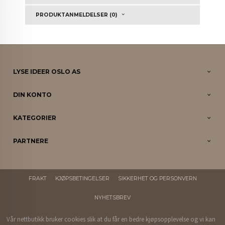
PRODUKTANMELDELSER (0)
LYSE IDEER OSLO AS
DIN KONTO
KATEGORIER
PARTNERE
FRAKT
KJØPSBETINGELSER
SIKKERHET OG PERSONVERN
NYHETSBREV
Vår nettbutikk bruker cookies slik at du får en bedre kjøpsopplevelse og vi kan