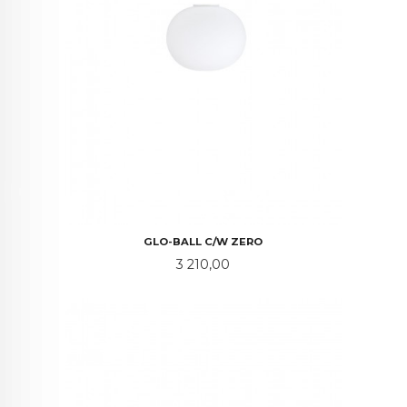
GLO-BALL C/W ZERO
Pris
3 210,00