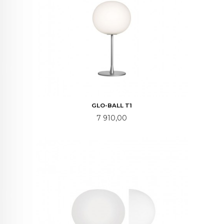
GLO-BALL T1
Pris
7 910,00