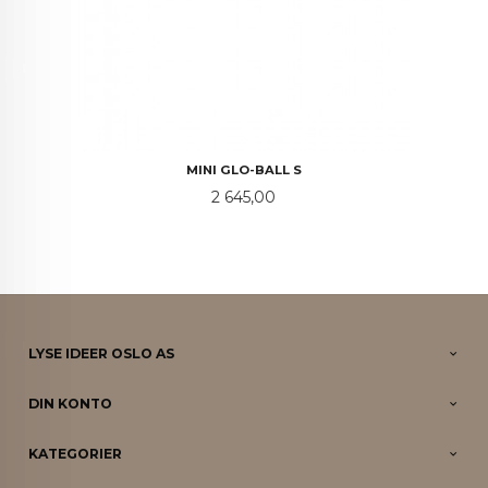
MINI GLO-BALL S
Pris
2 645,00
LYSE IDEER OSLO AS
DIN KONTO
KATEGORIER