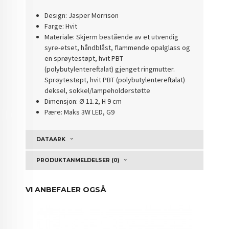
Design: Jasper Morrison
Farge: Hvit
Materiale: Skjerm bestående av et utvendig
syre-etset, håndblåst, flammende opalglass og
en sprøytestøpt, hvit PBT
(polybutylentereftalat) gje
nget ringmutter.
Sprøytestøpt, hvit PBT (polybutylentereftalat)
deksel, sokkel/lampeholderstøtte
Dimensjon: Ø 11.2, H 9 cm
Pære: Maks 3W LED, G9
DATAARK
PRODUKTANMELDELSER (0)
VI ANBEFALER OGSÅ