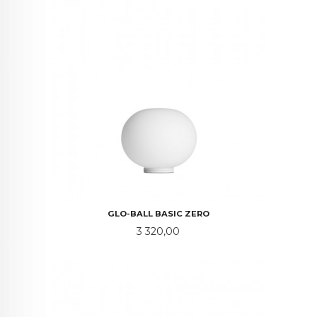
GLO-BALL BASIC ZERO
Pris
3 320,00