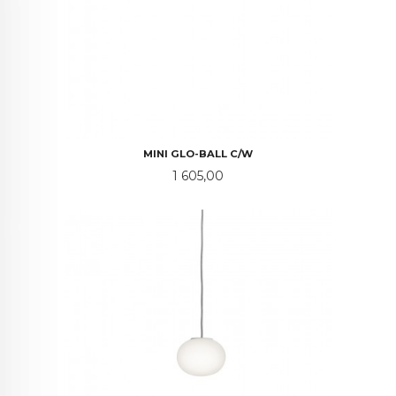
MINI GLO-BALL C/W
Pris
1 605,00