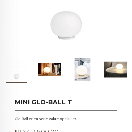
MINI GLO-BALL T
Glo-Ball er en serie vakre opalkuler.
Pris
NOK
2 800,00