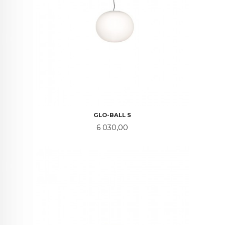
GLO-BALL S
Pris
6 030,00