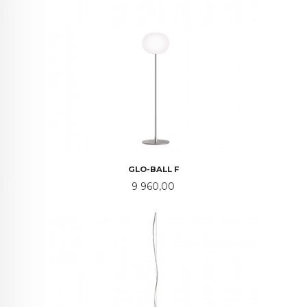
GLO-BALL F
Pris
9 960,00