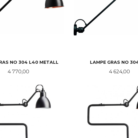
RAS NO 304 L40 METALL
LAMPE GRAS NO 304
Pris
Pris
4 770,00
4 624,00
LES MER
LES MER