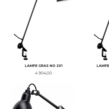
LAMPE GRAS NO 201
LAMPE
Pris
4 904,00
LES MER