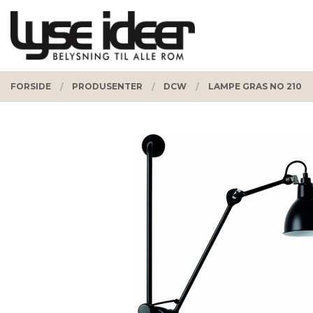
Gå
Lukk
PRODUKTER
til
innholdet
FORSIDE
PRODUSENTER
DCW
LAMPE GRAS NO 210