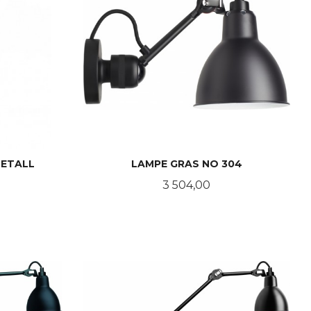
METALL
LAMPE GRAS NO 304
Pris
3 504,00
LES MER