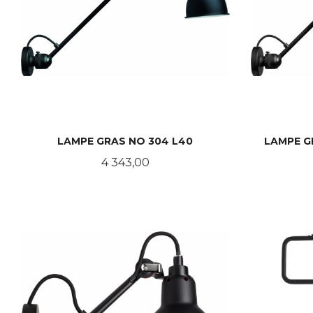
LAMPE GRAS NO 304 L40
LAMPE G
Pris
4 343,00
LES MER