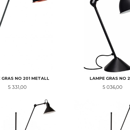
 GRAS NO 201 METALL
LAMPE GRAS NO 
Pris
Pris
5 331,00
5 036,00
LES MER
LES MER