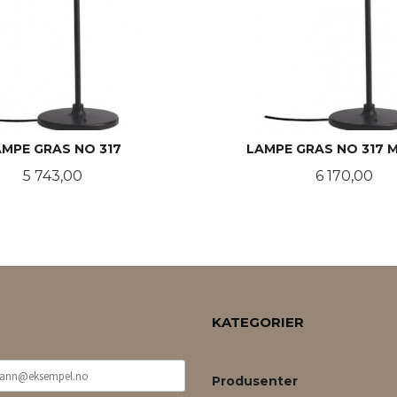
AMPE GRAS NO 317
LAMPE GRAS NO 317 
Pris
Pris
5 743,00
6 170,00
LES MER
LES MER
KATEGORIER
Produsenter