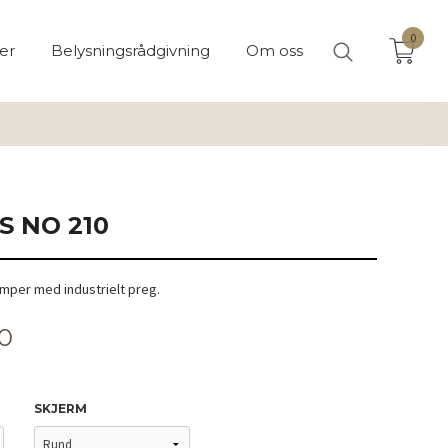
0
er
Belysningsrådgivning
Om oss
S NO 210
amper med industrielt preg.
00
SKJERM