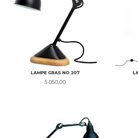
LAMPE GRAS NO 207
L
Pris
5 050,00
LES MER