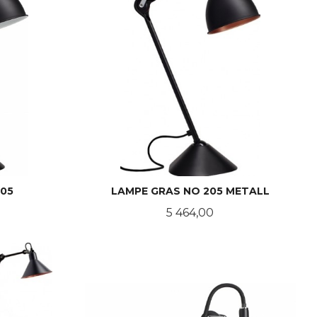
205
LAMPE GRAS NO 205 METALL
Pris
5 464,00
LES MER