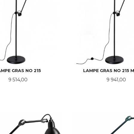
AMPE GRAS NO 215
LAMPE GRAS NO 215 
Pris
Pris
9 514,00
9 941,00
LES MER
LES MER