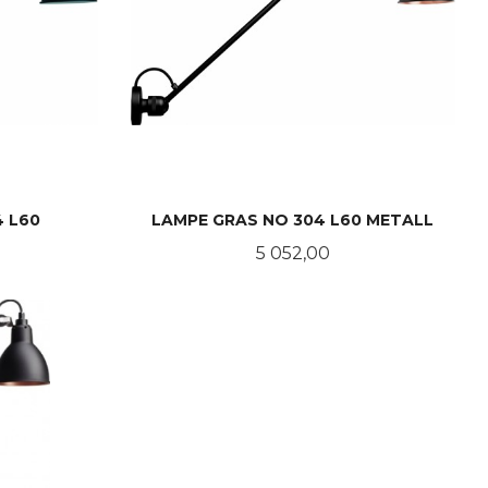
 L60
LAMPE GRAS NO 304 L60 METALL
Pris
5 052,00
LES MER