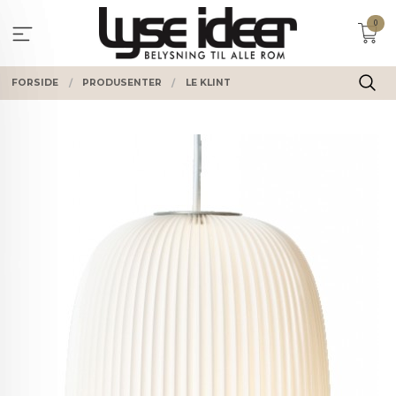
Gå
0
til
innholdet
FORSIDE
PRODUSENTER
LE KLINT