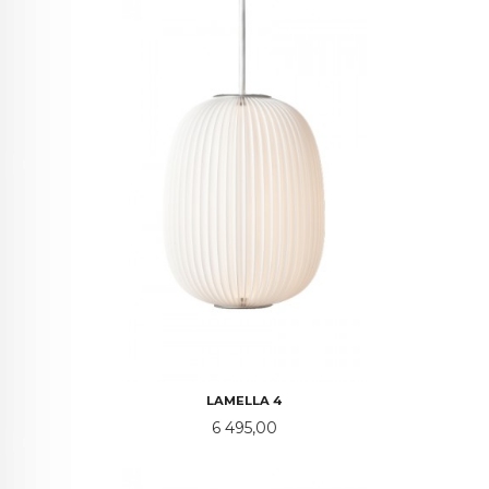
LAMELLA 4
Pris
6 495,00