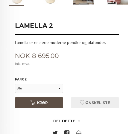
LAMELLA 2
Lamella er en serie moderne pendler og plafonder.
Pris
NOK
8 695,00
inkl. mva.
FARGE
KJØP
ØNSKELISTE
DEL DETTE