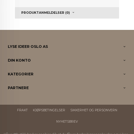
PRODUKTANMELDELSER (0)
LYSE IDEER OSLO AS
DIN KONTO
KATEGORIER
PARTNERE
FRAKT
KJØPSBETINGELSER
SIKKERHET OG PERSONVERN
NYHETSBREV