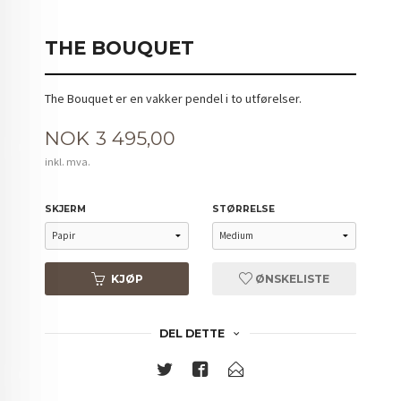
THE BOUQUET
The Bouquet er en vakker pendel i to utførelser.
Pris
NOK
3 495,00
inkl. mva.
SKJERM
STØRRELSE
KJØP
ØNSKELISTE
DEL DETTE