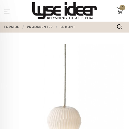
Gå
0
til
innholdet
FORSIDE
PRODUSENTER
LE KLINT