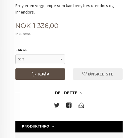
Frey er en vegglampe som kan benyttes utendørs og
innendørs.
Pris
NOK
1 336,00
inkl. mva.
FARGE
KJØP
ØNSKELISTE
DEL DETTE
PRODUKTINFO