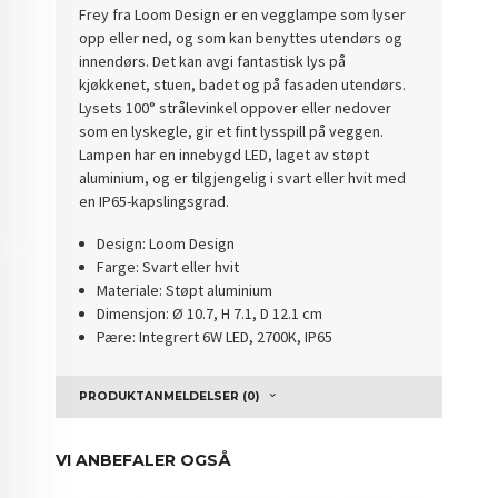
Frey fra Loom Design er en vegglampe som lyser
opp eller ned, og som kan benyttes utendørs og
innendørs. Det kan avgi fantastisk lys på
kjøkkenet, stuen, badet og på fasaden utendørs.
Lysets 100° strålevinkel oppover eller nedover
som en lyskegle, gir et fint lysspill på veggen.
Lampen har en innebygd LED, laget av støpt
aluminium, og er tilgjengelig i svart eller hvit med
en IP65-kapslingsgrad.
Design: Loom Design
Farge: Svart eller hvit
Materiale: Støpt aluminium
Dimensjon: Ø 10.7, H 7.1, D 12.1 cm
Pære: Integrert 6W LED, 2700K, IP65
PRODUKTANMELDELSER (0)
VI ANBEFALER OGSÅ