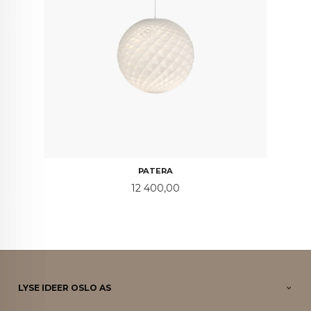
PATERA
Pris
12 400,00
LYSE IDEER OSLO AS