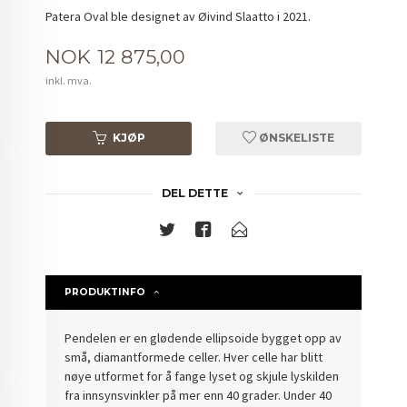
Patera Oval ble designet av Øivind Slaatto i 2021.
Pris
NOK
12 875,00
inkl. mva.
KJØP
ØNSKELISTE
DEL DETTE
PRODUKTINFO
Pendelen er en glødende ellipsoide bygget opp av
små, diamantformede celler. Hver celle har blitt
nøye utformet for å fange lyset og skjule lyskilden
fra innsynsvinkler på mer enn 40 grader. Under 40