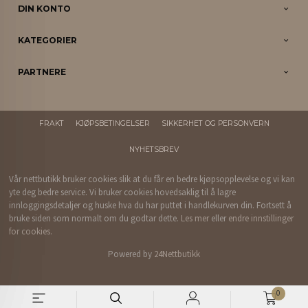
DIN KONTO
KATEGORIER
PARTNERE
FRAKT
KJØPSBETINGELSER
SIKKERHET OG PERSONVERN
NYHETSBREV
Vår nettbutikk bruker cookies slik at du får en bedre kjøpsopplevelse og vi kan
yte deg bedre service. Vi bruker cookies hovedsaklig til å lagre
innloggingsdetaljer og huske hva du har puttet i handlekurven din. Fortsett å
bruke siden som normalt om du godtar dette.
Les mer
eller
endre innstillinger
for cookies.
Powered by
24Nettbutikk
0