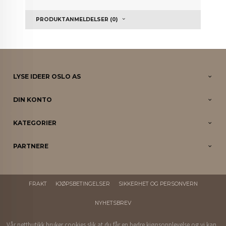
PRODUKTANMELDELSER (0)
LYSE IDEER OSLO AS
DIN KONTO
KATEGORIER
PARTNERE
FRAKT
KJØPSBETINGELSER
SIKKERHET OG PERSONVERN
NYHETSBREV
Vår nettbutikk bruker cookies slik at du får en bedre kjøpsopplevelse og vi kan