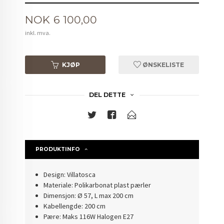
Pris
NOK
6 100,00
inkl. mva.
KJØP
ØNSKELISTE
DEL DETTE
PRODUKTINFO
Design: Villatosca
Materiale: Polikarbonat plast pærler
Dimensjon: Ø 57, L max 200 cm
Kabellengde: 200 cm
Pære: Maks 116W Halogen E27