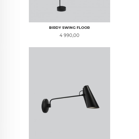
BIRDY SWING FLOOR
Pris
4 990,00