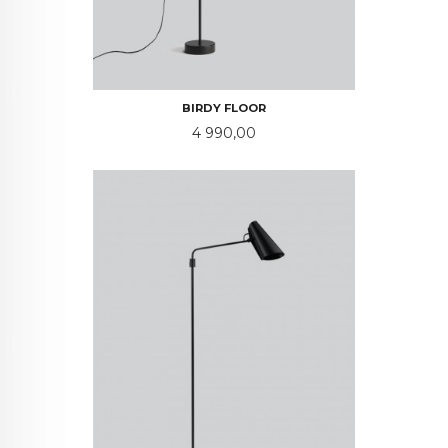
BIRDY FLOOR
Pris
4 990,00