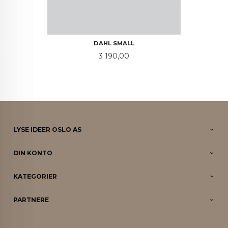
DAHL SMALL
Pris
3 190,00
LYSE IDEER OSLO AS
DIN KONTO
KATEGORIER
PARTNERE