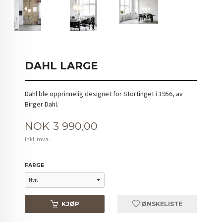
DAHL LARGE
Dahl ble opprinnelig designet for Stortinget i 1956, av
Birger Dahl.
Pris
NOK
3 990,00
inkl. mva.
FARGE
KJØP
ØNSKELISTE