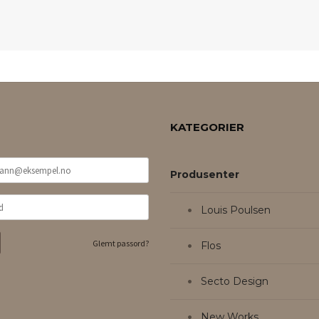
KATEGORIER
Produsenter
Louis Poulsen
Glemt passord?
Flos
Secto Design
New Works