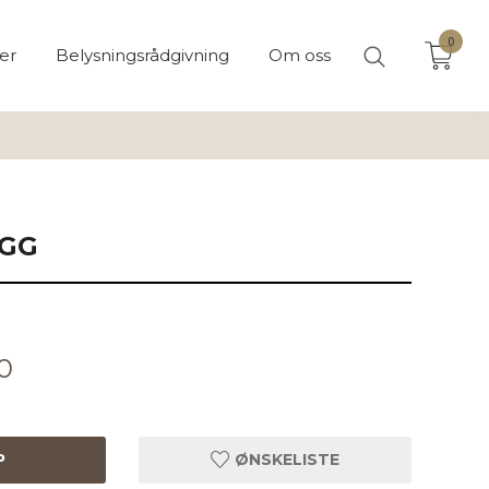
0
er
Belysningsrådgivning
Om oss
EGG
0
P
ØNSKELISTE