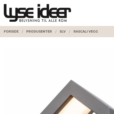
Gå
Lukk
PRODUKTER
til
innholdet
FORSIDE
PRODUSENTER
SLV
RASCALI VEGG