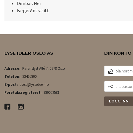
Dimbar: Nei
Farge: Antrasitt
LYSE IDEER OSLO AS
DIN KONTO
E-
Adresse:
Karenslyst Allé 7, 0278 Oslo
POSTADRESSE
Telefon:
22466800
DITT
E-post:
post@lyseideer.no
PASSORD
Foretaksregisteret:
989062581