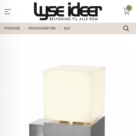
Gå
0
til
innholdet
FORSIDE
PRODUSENTER
SLV