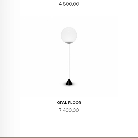
Pris
4 800,00
OPAL FLOOR
Pris
7 400,00