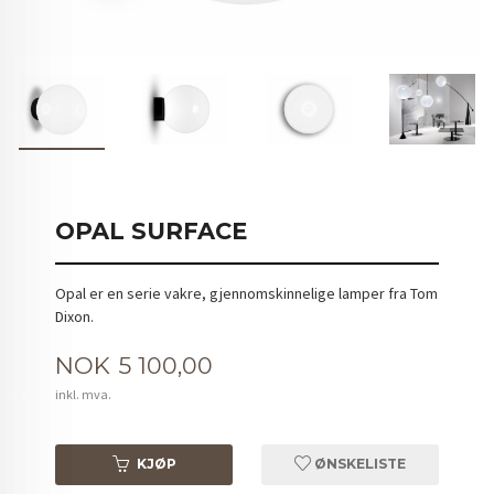
OPAL SURFACE
Opal er en serie vakre, gjennomskinnelige lamper fra Tom
Dixon.
Pris
NOK
5 100,00
inkl. mva.
KJØP
ØNSKELISTE