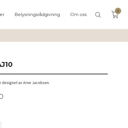
0
er
Belysningsrådgivning
Om oss
J10
e designet av Arne Jacobsen.
0