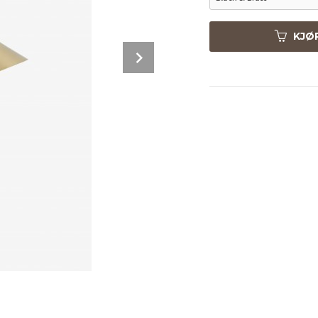
KJØ
Next
Black & Brass