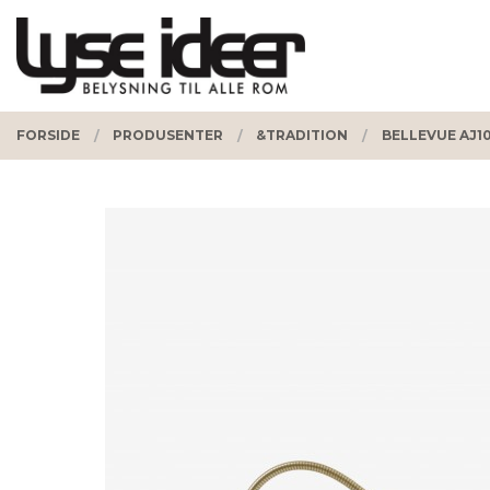
Gå
Lukk
PRODUKTER
til
innholdet
FORSIDE
PRODUSENTER
&TRADITION
BELLEVUE AJ1