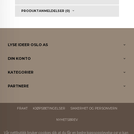
PRODUKTANMELDELSER (0)
LYSE IDEER OSLO AS
DIN KONTO
KATEGORIER
PARTNERE
FRAKT
KJØPSBETINGELSER
SIKKERHET OG PERSONVERN
NYHETSBREV
Vår nettbutikk bruker cookies slik at du får en bedre kjøpsopplevelse og vi kan