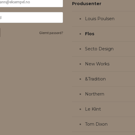
Produsenter
Louis Poulsen
Glemt passord?
Flos
Secto Design
New Works
&Tradition
Northern
Le Klint
Tom Dixon