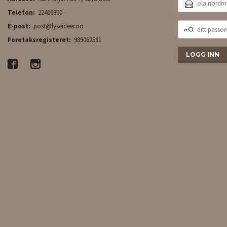
POSTADRESSE
Telefon:
22466800
DITT
E-post:
post@lyseideer.no
PASSORD
Foretaksregisteret:
989062581