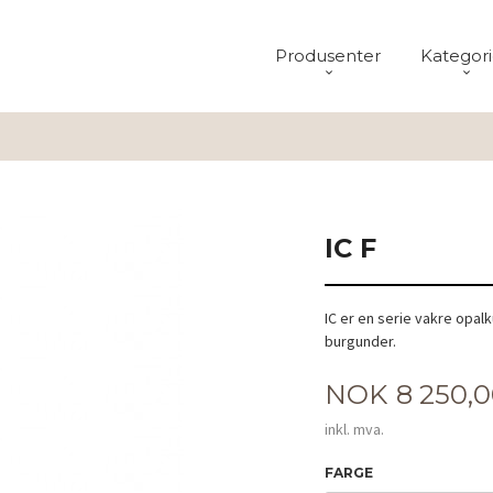
Produsenter
Kategori
IC F
IC er en serie vakre opal
burgunder.
Pris
NOK
8 250,
inkl. mva.
FARGE