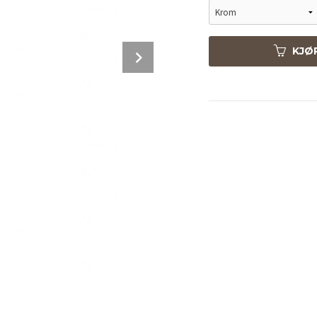
Next
KJØ
F2