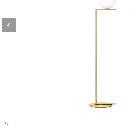
Prev
F1