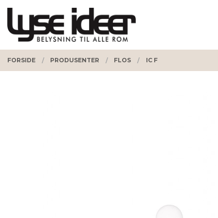
Gå
Lukk
PRODUKTER
til
innholdet
FORSIDE
PRODUSENTER
FLOS
IC F