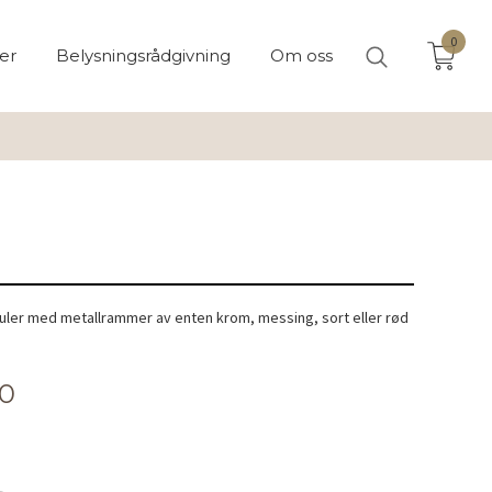
0
er
Belysningsrådgivning
Om oss
kuler med metallrammer av enten krom, messing, sort eller rød
00