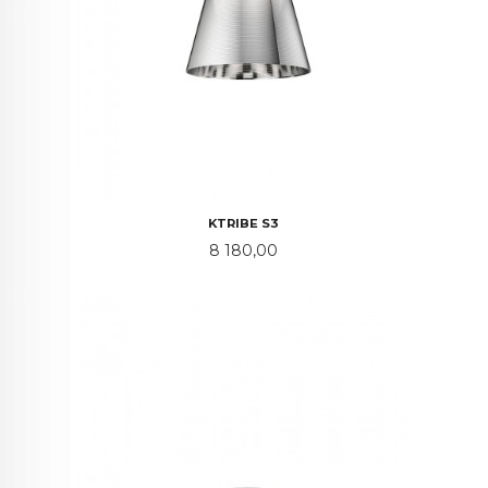
KTRIBE S3
Pris
8 180,00