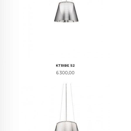
KTRIBE S2
Pris
6 300,00