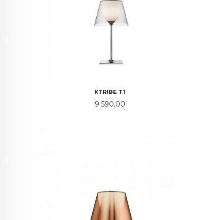
KTRIBE T1
Pris
9 590,00