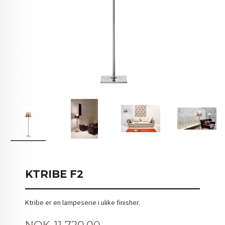
KTRIBE F2
Ktribe er en lampeserie i ulike finisher.
Pris
NOK
11 720,00