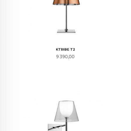
KTRIBE T2
Pris
9 390,00