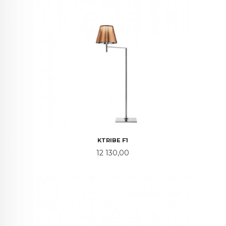
KTRIBE F1
Pris
12 130,00