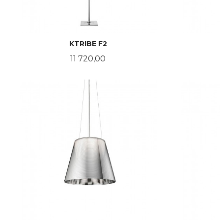
KTRIBE F2
Pris
11 720,00
LES MER