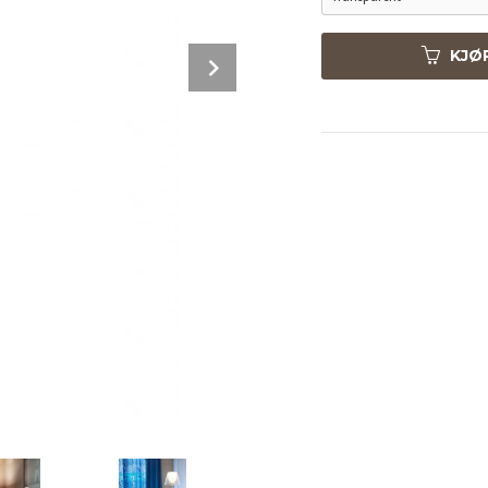
Next
KJØ