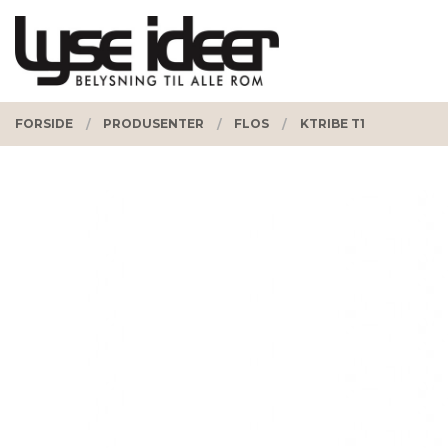
Gå
Lukk
PRODUKTER
til
innholdet
FORSIDE
PRODUSENTER
FLOS
KTRIBE T1