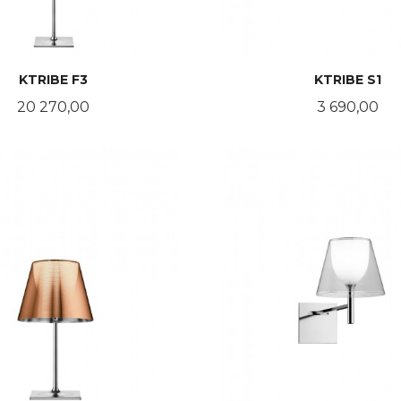
KTRIBE F3
KTRIBE S1
Pris
Pris
20 270,00
3 690,00
LES MER
LES MER