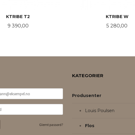
KTRIBE T2
KTRIBE W
Pris
Pris
9 390,00
5 280,00
LES MER
LES MER
KATEGORIER
Produsenter
Louis Poulsen
Glemt passord?
Flos