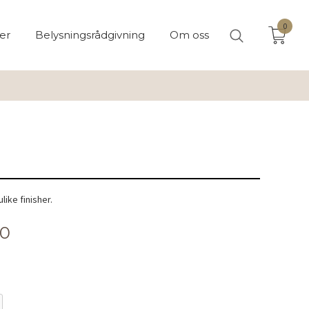
0
er
Belysningsrådgivning
Om oss
like finisher.
00