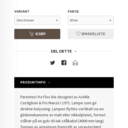
VARIANT
FARGE
KJØP
ØNSKELISTE
DEL DETTE
PRODUKTINFO
Parentesi fra Flos ble designet av Achille
Castiglioni & Pio Manzù i 1971. Lampe som gir
direkte belysning. Lampen flyttes vertikalt via en
glidemekanisme av malt eller nikkelplatet, formet
stålrør på en gulv-til-tak stålkabel (4000 mm lang).
Toppen av ar
maturen fremstilt av sprøytestøpt