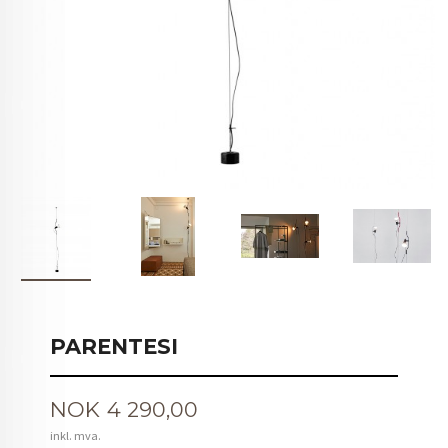
PARENTESI
Pris
NOK
4 290,00
inkl. mva.