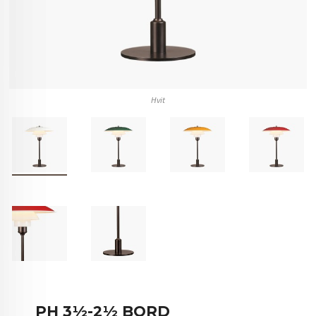
Hvit
PH 3½-2½ BORD