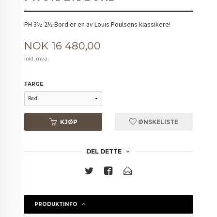
PH 3½-2½ Bord er en av Louis Poulsens klassikere!
Pris
NOK
16 480,00
inkl. mva.
FARGE
KJØP
ØNSKELISTE
DEL DETTE
PRODUKTINFO