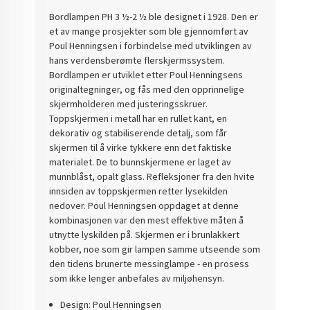
Bordlampen PH 3 ½-2 ½ ble designet i 1928. Den er
et av mange prosjekter som ble gjennomført av
Poul Henningsen i forbindelse med utviklingen av
hans verdensberømte flerskjermssystem.
Bordlampen er utviklet etter Poul Henningsens
originaltegninger, og fås med den opprinnelige
skjermholderen med justeringsskruer.
Toppskjermen i metall har en rullet kant, en
dekorativ og stabiliserende detalj, som får
skjermen til å virke tykkere enn det faktiske
materialet. De to bunnskjermene er laget av
munnblåst, opalt glass. Refleksjoner fra den hvite
innsiden av toppskjermen retter lysekilden
nedover. Poul Henningsen oppdaget at denne
kombinasjonen var den mest effektive måten å
utnytte lyskilden på. Skjermen er i brunlakkert
kobber, noe som gir lampen samme utseende som
den tidens brunerte messinglampe - en prosess
som ikke lenger anbefales av miljøhensyn.
Design: Poul Henningsen