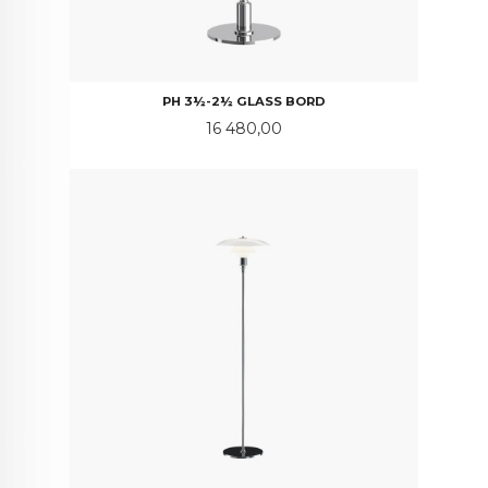
PH 3½-2½ GLASS BORD
Pris
16 480,00