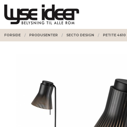
Gå
Lukk
PRODUKTER
til
innholdet
FORSIDE
PRODUSENTER
SECTO DESIGN
PETITE 4610