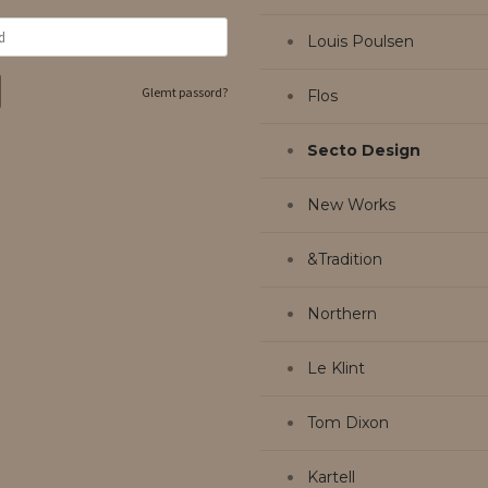
Louis Poulsen
Glemt passord?
Flos
Secto Design
New Works
&Tradition
Northern
Le Klint
Tom Dixon
Kartell