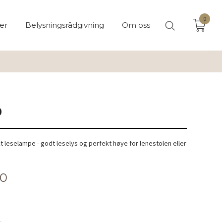
0
er
Belysningsrådgivning
Om oss
0
t leselampe - godt leselys og perfekt høye for lenestolen eller
00