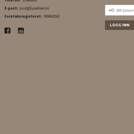
Telefon:
22466800
DITT
E-post:
post@lyseideer.no
PASSORD
Foretaksregisteret:
989062581