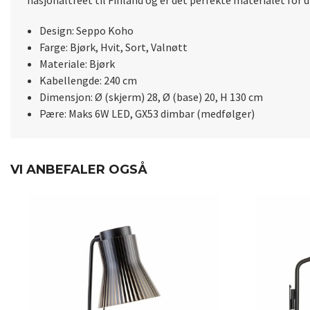
nasjonaltreet til Finland og er det perfekte materialet for 
Design: Seppo Koho
Farge: Bjørk, Hvit, Sort, Valnøtt
Materiale: Bjørk
Kabellengde: 240 cm
Dimensjon: Ø (skjerm) 28, Ø (base) 20, H 130 cm
Pære: Maks 6W LED, GX53 dimbar (medfølger)
VI ANBEFALER OGSÅ