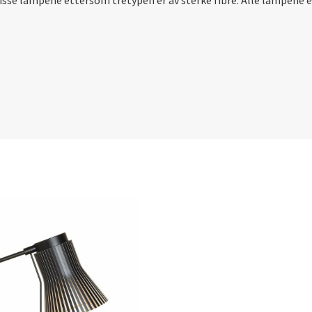
disse lampene ettersom tretypen er av sterke fibre. Alle lampene 