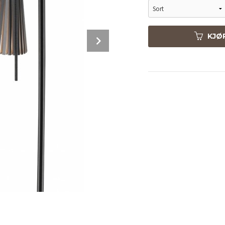
Next
KJØ
Valnøtt