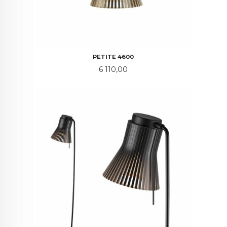
PETITE 4600
Pris
6 110,00