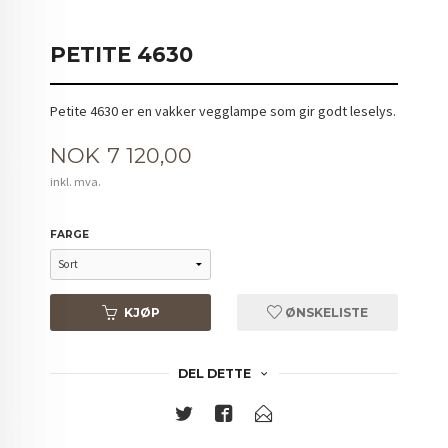
PETITE 4630
Petite 4630 er en vakker vegglampe som gir godt leselys.
Pris
NOK
7 120,00
inkl. mva.
FARGE
KJØP
ØNSKELISTE
DEL DETTE